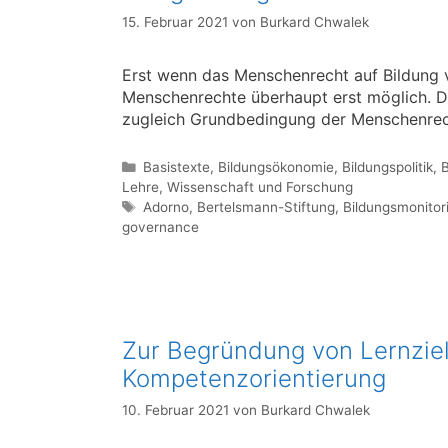
15. Februar 2021
von
Burkard Chwalek
Erst wenn das Menschenrecht auf Bildung ve
Menschenrechte überhaupt erst möglich. D
zugleich Grundbedingung der Menschenrec
Kategorien
Basistexte
,
Bildungsökonomie
,
Bildungspolitik
,
B
Lehre
,
Wissenschaft und Forschung
Schlagwörter
Adorno
,
Bertelsmann-Stiftung
,
Bildungsmonitor
governance
Zur Begründung von Lernziel
Kompetenzorientierung
10. Februar 2021
von
Burkard Chwalek