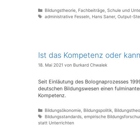
Kategorien
Bildungstheorie
,
Fachbeiträge
,
Schule und Unte
Schlagwörter
administrative Fesseln
,
Hans Saner
,
Output-St
Ist das Kompetenz oder kan
18. Mai 2021
von
Burkard Chwalek
Seit Einläutung des Bolognaprozesses 1999
deutschen Bildungswesen einen fulminanten
Kompetenz.
Kategorien
Bildungsökonomie
,
Bildungspolitik
,
Bildungstheo
Schlagwörter
Bildungsstandards
,
empirische Bildungsforsch
statt Unterrichten