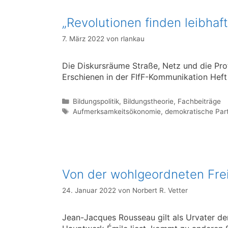
„Revolutionen finden leibhaft
7. März 2022
von
rlankau
Die Diskursräume Straße, Netz und die Prot
Erschienen in der FIfF-Kommunikation Heft 
Kategorien
Bildungspolitik
,
Bildungstheorie
,
Fachbeiträge
Schlagwörter
Aufmerksamkeitsökonomie
,
demokratische Part
Von der wohlgeordneten Frei
24. Januar 2022
von
Norbert R. Vetter
Jean-Jacques Rousseau gilt als Urvater de