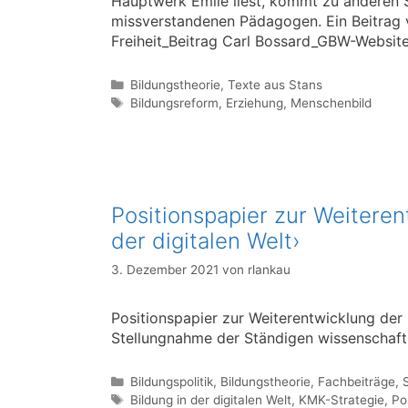
Hauptwerk Émile liest, kommt zu anderen 
missverstandenen Pädagogen. Ein Beitrag
Freiheit_Beitrag Carl Bossard_GBW-Websit
Kategorien
Bildungstheorie
,
Texte aus Stans
Schlagwörter
Bildungsreform
,
Erziehung
,
Menschenbild
Positionspapier zur Weiteren
der digitalen Welt›
3. Dezember 2021
von
rlankau
Positionspapier zur Weiterentwicklung der 
Stellungnahme der Ständigen wissenschaft
Kategorien
Bildungspolitik
,
Bildungstheorie
,
Fachbeiträge
,
Schlagwörter
Bildung in der digitalen Welt
,
KMK-Strategie
,
Po