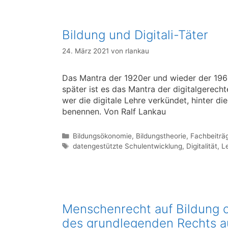
Bildung und Digitali-Täter
24. März 2021
von
rlankau
Das Mantra der 1920er und wieder der 196
später ist es das Mantra der digitalgerech
wer die digitale Lehre verkündet, hinter d
benennen. Von Ralf Lankau
Kategorien
Bildungsökonomie
,
Bildungstheorie
,
Fachbeiträ
Schlagwörter
datengestützte Schulentwicklung
,
Digitalität
,
L
Menschenrecht auf Bildung o
des grundlegenden Rechts a