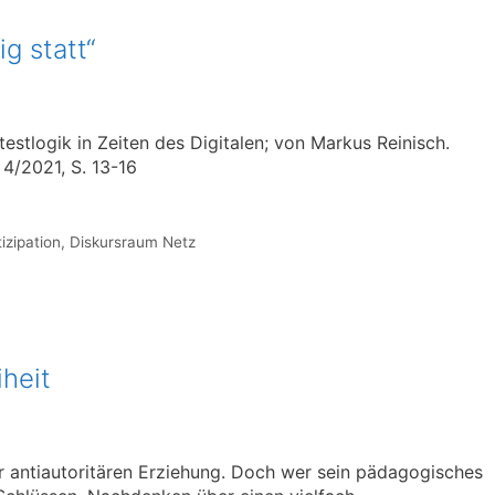
ig statt“
estlogik in Zeiten des Digitalen; von Markus Reinisch.
4/2021, S. 13-16
izipation
,
Diskursraum Netz
heit
r antiautoritären Erziehung. Doch wer sein pädagogisches