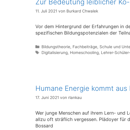
Zur Bedeutung leiblicher Ko
11. Juli 2021
von
Burkard Chwalek
Vor dem Hintergrund der Erfahrungen in de
spezifischen Bildungspotenzialen der Teil
Kategorien
Bildungstheorie
,
Fachbeiträge
,
Schule und Unte
Schlagwörter
Digitalisierung
,
Homeschooling
,
Lehrer-Schüler
Humane Energie kommt aus F
17. Juni 2021
von
rlankau
Wer junge Menschen auf ihrem Lern- und Le
allzu oft sträflich vergessen. Plädoyer für
Bossard