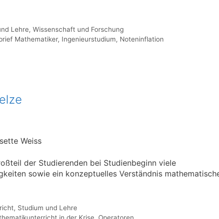
und Lehre
,
Wissenschaft und Forschung
brief Mathematiker
,
Ingenieurstudium
,
Noteninflation
elze
sette Weiss
oßteil der Studierenden bei Studienbeginn viele
gkeiten sowie ein konzeptuelles Verständnis mathematisch
richt
,
Studium und Lehre
hematikunterricht in der Krise
,
Operatoren
,