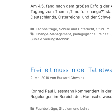
Am 4.5. fand nach dem großen Erfolg der 
Tagung zum Thema „Time for change?“ statt
Deutschlands, Österreichs und der Schweiz
Kategorien
Fachbeiträge
,
Schule und Unterricht
,
Studium 
Schlagwörter
Change-Management
,
pädagogische Freiheit
,
Subjektivierungstechnik
Freiheit muss in der Tat etw
2. Mai 2019
von
Burkard Chwalek
Konrad Paul Liessmann kommentiert in der 
Regelungen im Bereich des Hochschulwese
Kategorien
Fachbeiträge
,
Studium und Lehre