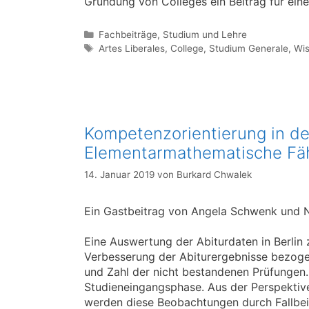
Gründung von Colleges ein Beitrag für eine
Kategorien
Fachbeiträge
,
Studium und Lehre
Schlagwörter
Artes Liberales
,
College
,
Studium Generale
,
Wis
Kompetenzorientierung in der
Elementarmathematische Fäh
14. Januar 2019
von
Burkard Chwalek
Ein Gastbeitrag von Angela Schwenk und N
Eine Auswertung der Abiturdaten in Berlin 
Verbesserung der Abiturergebnisse bezogen
und Zahl der nicht bestandenen Prüfungen.
Studieneingangsphase. Aus der Perspektiv
werden diese Beobachtungen durch Fallbeis