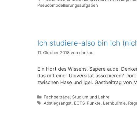
Pseudomodellierungsaufgaben
Ich studiere-also bin ich (nic
11. Oktober 2018
von
rlankau
Ein Hort des Wissens. Sapere aude. Denken,
das mit einer Universität assoziieren? Do
zwischen Hase und Igel. Gastbeitrag von M
Kategorien
Fachbeiträge
,
Studium und Lehre
Schlagwörter
Abstiegsangst
,
ECTS-Punkte
,
Lernbulimie
,
Rege