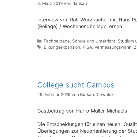
8. März 2019
von
rlankau
Interview von Ralf Wurzbacher mit Hans Pet
(Beilage) / WochenendbeilageLernen
Kategorien
Fachbeiträge
,
Schule und Unterricht
,
Studium 
Schlagwörter
Bildungsexpansion
,
PISA
,
Vermessungswahn
,
Z
College sucht Campus
26. Februar 2019
von
Burkard Chwalek
Gastbeitrag von Harro Müller-Michaels
Die Entscheidungen für einen neuen „Quali
Überlegungen zur Neuorientierung der Stud