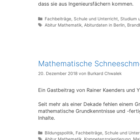
dass sie aus Ingenieursfächern kommen.
Kategorien
Fachbeiträge
,
Schule und Unterricht
,
Studium 
Schlagwörter
Abitur Mathematik
,
Abiturdaten in Berlin
,
Brand
Mathematische Schneeschm
20. Dezember 2018
von
Burkard Chwalek
Ein Gastbeitrag von Rainer Kaenders und Y
Seit mehr als einer Dekade fehlen einem Gr
mathematische Grundkenntnisse und -ferti
Inhalte.
Kategorien
Bildungspolitik
,
Fachbeiträge
,
Schule und Unter
Schlagwörter
Abitur Mathematik
,
Kompetenzorientierung
,
Mat