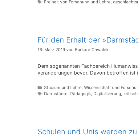
Schlagwörter
Freiheit von Forschung und Lehre
,
geschlechts
Für den Erhalt der »Darmstä
16. März 2019
von
Burkard Chwalek
Dem sogenannten Fachbereich Humanwissen
ver­änderungen bevor. Davon betroffen ist
Kategorien
Studium und Lehre
,
Wissenschaft und Forschu
Schlagwörter
Darmstädter Pädagogik
,
Digitalisierung
,
kritisc
Schulen und Unis werden zu 