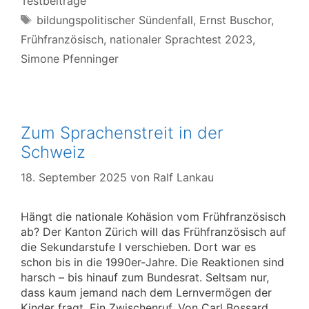
Testbeiträge
Schlagwörter
bildungspolitischer Sündenfall
,
Ernst Buschor
,
Frühfranzösisch
,
nationaler Sprachtest 2023
,
Simone Pfenninger
Zum Sprachenstreit in der
Schweiz
18. September 2025
von
Ralf Lankau
Hängt die nationale Kohäsion vom Frühfranzösisch
ab? Der Kanton Zürich will das Frühfranzösisch auf
die Sekundarstufe I verschieben. Dort war es
schon bis in die 1990er-Jahre. Die Reaktionen sind
harsch – bis hinauf zum Bundesrat. Seltsam nur,
dass kaum jemand nach dem Lernvermögen der
Kinder fragt. Ein Zwischenruf. Von Carl Bossard