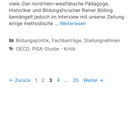
viele. Der nordrhein-westfälische Pädagoge,
Historiker und Bildungsforscher Rainer Bölling
bemängelt jedoch im Interview mit unserer Zeitung
einige methodische …
Weiterlesen
Kategorien
Bildungspolitik
,
Fachbeiträge
,
Stellungnahmen
Schlagwörter
OECD
,
PISA-Studie - Kritik
Seite
Seite
Seite
Seite
Seite
←
Zurück
1
2
3
4
…
35
Weiter
→