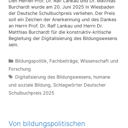
Den Herren Prof. Dr. Ralf Lankau und Dr. Matthias
Burchardt wurde am 20. Juni 2025 in Wiesbaden
der Deutsche Schulbuchpreis verliehen. Der Preis
soll ein Zeichen der Anerkennung und des Dankes
an Herrn Prof. Dr. Ralf Lankau und Herrn Dr.
Matthias Burchardt für die konstruktiv-kritische
Begleitung der Digitalisierung des Bildungswesens
sein.
Kategorien
Bildungspolitik
,
Fachbeiträge
,
Wissenschaft und
Forschung
Schlagwörter
Digitalisierung des Bildungswesens
,
humane
und soziale Bildung
,
Schlagwörter Deutscher
Schulbuchpreis 2025
Von bildungspolitischen