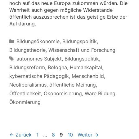
noch auf das neue Europa zukommen würden. Die
Wahrheit auch gegen mögliche Widerstände
öffentlich auszusprechen ist das geistige Erbe der
Aufklärung.
Kategorien
Bildungsökonomie
,
Bildungspolitik
,
Bildungstheorie
,
Wissenschaft und Forschung
Schlagwörter
autonomes Subjekt
,
Bildungspolitik
,
Bildungsreform
,
Bologna
,
Humankapital
,
kybernetische Pädagogik
,
Menschenbild
,
Neoliberalismus
,
öffentliche Meinung
,
Öffentlichkeit
,
Ökonomisierung
,
Ware Bildung
Ökonmierung
Seite
Seite
Seite
Seite
←
Zurück
1
…
8
9
10
Weiter
→