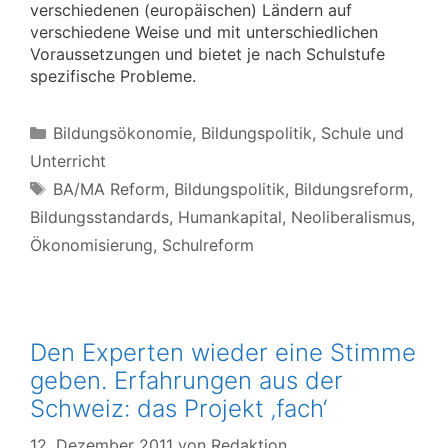
verschiedenen (europäischen) Ländern auf
verschiedene Weise und mit unterschiedlichen
Voraussetzungen und bietet je nach Schulstufe
spezifische Probleme.
Kategorien
Bildungsökonomie
,
Bildungspolitik
,
Schule und
Unterricht
Schlagwörter
BA/MA Reform
,
Bildungspolitik
,
Bildungsreform
,
Bildungsstandards
,
Humankapital
,
Neoliberalismus
,
Ökonomisierung
,
Schulreform
Den Experten wieder eine Stimme
geben. Erfahrungen aus der
Schweiz: das Projekt ‚fach‘
12. Dezember 2011
von
Redaktion