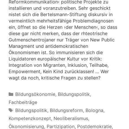
Reformkommunikation‹ politische Projekte zu
installieren und voranzutreiben. Sehr geschickt
nistet sich die Bertelsmann-Stiftung diskursiv in
vermeintlich mehrheitsfähige Problemdiagnosen
ein, öffnet so die Herzen ›der Menschen‹, so dass
diese gar nicht merken, dass der rhteotrische
Gutmenschentrojaner nur Träger von New Public
Managment und antidemokratischen
Ökonomismen ist. So immunisieren sich die
Liquidatoren europäischer Kultur vor Kritik:
Integration von Migranten, Inklusion, Teilhabe,
Empowerment, Kein Kind zurücklassen! … Wer
wagt da noch, kritische Fragen zu stellen?
Kategorien
Bildungsökonomie
,
Bildungspolitik
,
Fachbeiträge
Schlagwörter
Bildungspolitik
,
Bildungsreform
,
Bologna
,
Kompetenzkonzept
,
Neoliberalismus
,
Ökonomisierung
,
Partizipation
,
Postdemokratie
,