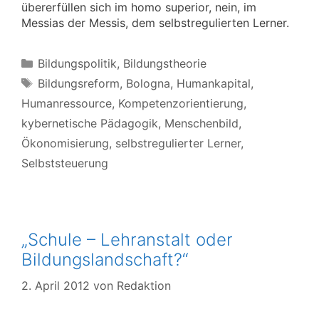
übererfüllen sich im homo superior, nein, im
Messias der Messis, dem selbstregulierten Lerner.
Kategorien
Bildungspolitik
,
Bildungstheorie
Schlagwörter
Bildungsreform
,
Bologna
,
Humankapital
,
Humanressource
,
Kompetenzorientierung
,
kybernetische Pädagogik
,
Menschenbild
,
Ökonomisierung
,
selbstregulierter Lerner
,
Selbststeuerung
„Schule – Lehranstalt oder
Bildungslandschaft?“
2. April 2012
von
Redaktion