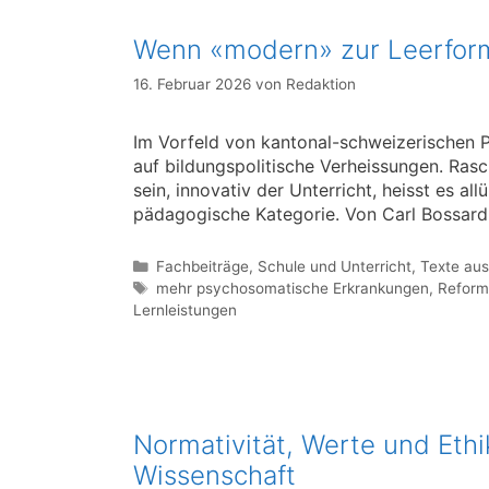
Wenn «modern» zur Leerform
16. Februar 2026
von
Redaktion
Im Vorfeld von kantonal-schweizerischen Pa
auf bildungspolitische Verheissungen. Ras
sein, innovativ der Unterricht, heisst es all
pädagogische Kategorie. Von Carl Bossard
Kategorien
Fachbeiträge
,
Schule und Unterricht
,
Texte aus
Schlagwörter
mehr psychosomatische Erkrankungen
,
Reform
Lernleistungen
Normativität, Werte und Eth
Wissenschaft