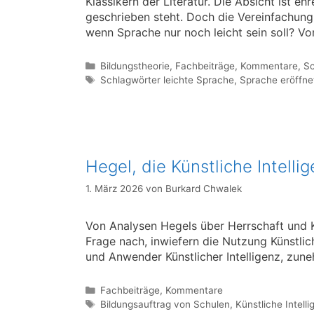
Klassikern der Literatur. Die Absicht ist e
geschrieben steht. Doch die Vereinfachung 
wenn Sprache nur noch leicht sein soll? Vo
Kategorien
Bildungstheorie
,
Fachbeiträge
,
Kommentare
,
Sc
Schlagwörter
Schlagwörter leichte Sprache
,
Sprache eröffne
Hegel, die Künstliche Intelli
1. März 2026
von
Burkard Chwalek
Von Analysen Hegels über Herrschaft und 
Frage nach, inwiefern die Nutzung Künstlic
und Anwender Künstlicher Intelligenz, zun
Kategorien
Fachbeiträge
,
Kommentare
Schlagwörter
Bildungsauftrag von Schulen
,
Künstliche Intelli