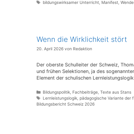
Schlagwörter
bildungswirksamer Unterricht
,
Manifest
,
Wendep
Wenn die Wirklichkeit stört
20. April 2026
von
Redaktion
Der oberste Schulleiter der Schweiz, Tho
und frühen Selektionen, ja des sogenannten
Element der schulischen Lernleistungslogik
Kategorien
Bildungspolitik
,
Fachbeiträge
,
Texte aus Stans
Schlagwörter
Lernleistungslogik
,
pädagogische Variante der 
Bildungsbericht Schweiz 2026