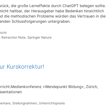
urück, die große Lerneffekte durch ChatGPT belegen sollte.
 nicht haltbar, der Herausgeber habe Bedenken hinsichtlich
nd die methodischen Probleme würden das Vertrauen in die
erenden Schlussfolgerungen untergraben.
richt
,
Retraction Note
,
Springer Nature
r Kurskorrektur!
erricht.Medienkonferenz «Wendepunkt Bildung», Zürich,
äsentationen
entare
,
Stellungnahmen
,
Unterrichtspraxis