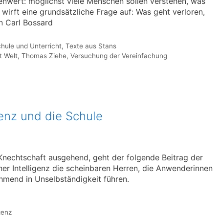
hrenwert: möglichst viele Menschen sollen verstehen, was
wirft eine grundsätzliche Frage auf: Was geht verloren,
n Carl Bossard
hule und Unterricht
,
Texte aus Stans
t Welt
,
Thomas Ziehe
,
Versuchung der Vereinfachung
genz und die Schule
Knechtschaft ausgehend, geht der folgende Beitrag der
her Intelligenz die scheinbaren Herren, die Anwenderinnen
ehmend in Unselbständigkeit führen.
genz