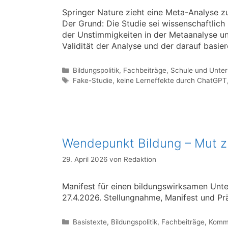
Springer Nature zieht eine Meta-Analyse z
Der Grund: Die Studie sei wissenschaftlich
der Unstimmigkeiten in der Metaanalyse u
Validität der Analyse und der darauf basi
Kategorien
Bildungspolitik
,
Fachbeiträge
,
Schule und Unter
Schlagwörter
Fake-Studie
,
keine Lerneffekte durch ChatGPT
Wendepunkt Bildung – Mut zu
29. April 2026
von
Redaktion
Manifest für einen bildungswirksamen Unt
27.4.2026. Stellungnahme, Manifest und Pr
Kategorien
Basistexte
,
Bildungspolitik
,
Fachbeiträge
,
Komm