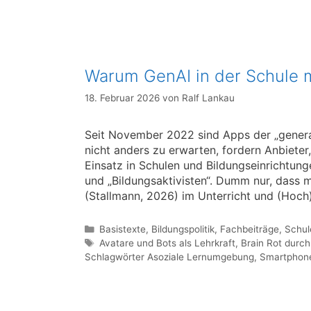
Warum GenAI in der Schule m
18. Februar 2026
von
Ralf Lankau
Seit November 2022 sind Apps der „generat
nicht anders zu erwarten, fordern Anbieter
Einsatz in Schulen und Bildungseinrichtunge
und „Bildungsaktivisten“. Dumm nur, dass m
(Stallmann, 2026) im Unterricht und (Hoch)
Kategorien
Basistexte
,
Bildungspolitik
,
Fachbeiträge
,
Schul
Schlagwörter
Avatare und Bots als Lehrkraft
,
Brain Rot durch
Schlagwörter Asoziale Lernumgebung
,
Smartphone