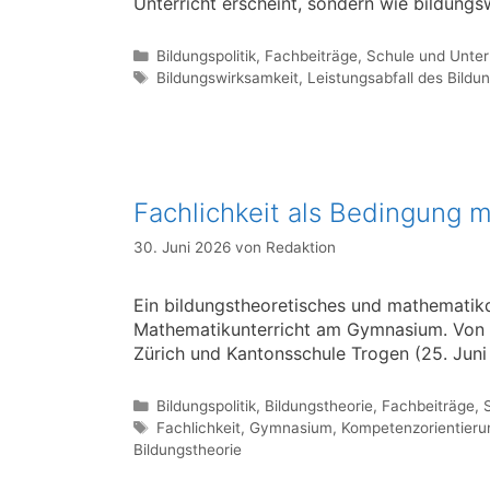
Unterricht erscheint, sondern wie bildungs
Kategorien
Bildungspolitik
,
Fachbeiträge
,
Schule und Unter
Schlagwörter
Bildungswirksamkeit
,
Leistungsabfall des Bild
Fachlichkeit als Bedingung 
30. Juni 2026
von
Redaktion
Ein bildungstheoretisches und mathematikd
Mathematikunterricht am Gymnasium. Von PD
Zürich und Kantonsschule Trogen (25. Jun
Kategorien
Bildungspolitik
,
Bildungstheorie
,
Fachbeiträge
,
Schlagwörter
Fachlichkeit
,
Gymnasium
,
Kompetenzorientieru
Bildungstheorie