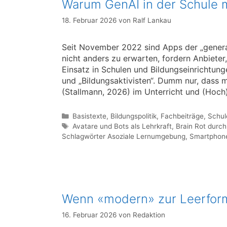
Warum GenAI in der Schule m
18. Februar 2026
von
Ralf Lankau
Seit November 2022 sind Apps der „generat
nicht anders zu erwarten, fordern Anbieter
Einsatz in Schulen und Bildungseinrichtunge
und „Bildungsaktivisten“. Dumm nur, dass m
(Stallmann, 2026) im Unterricht und (Hoch)
Kategorien
Basistexte
,
Bildungspolitik
,
Fachbeiträge
,
Schul
Schlagwörter
Avatare und Bots als Lehrkraft
,
Brain Rot durch
Schlagwörter Asoziale Lernumgebung
,
Smartphone
Wenn «modern» zur Leerform
16. Februar 2026
von
Redaktion