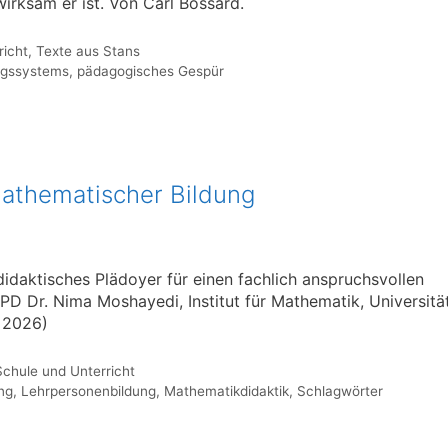
wirksam er ist. Von Carl Bossard.
richt
,
Texte aus Stans
ungssystems
,
pädagogisches Gespür
mathematischer Bildung
idaktisches Plädoyer für einen fachlich anspruchsvollen
 Dr. Nima Moshayedi, Institut für Mathematik, Universitä
i 2026)
Schule und Unterricht
ng
,
Lehrpersonenbildung
,
Mathematikdidaktik
,
Schlagwörter