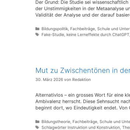
Der Grund: Die Studie sei wissenschaftlich
der Unstimmigkeiten in der Metaanalyse u
Validität der Analyse und der darauf basi
Kategorien
Bildungspolitik
,
Fachbeiträge
,
Schule und Unter
Schlagwörter
Fake-Studie
,
keine Lerneffekte durch ChatGPT
Mut zu Zwischentönen in der
30. März 2026
von
Redaktion
Alternativlos – ein grosses Wort für eine kl
Ambivalenz herrscht. Diese Sehnsucht nac
beginnt dort, wo Eindeutigkeit endet. Von 
Kategorien
Bildungstheorie
,
Fachbeiträge
,
Schule und Unte
Schlagwörter
Schlagwörter Instruktion und Konstruktion
,
Ther