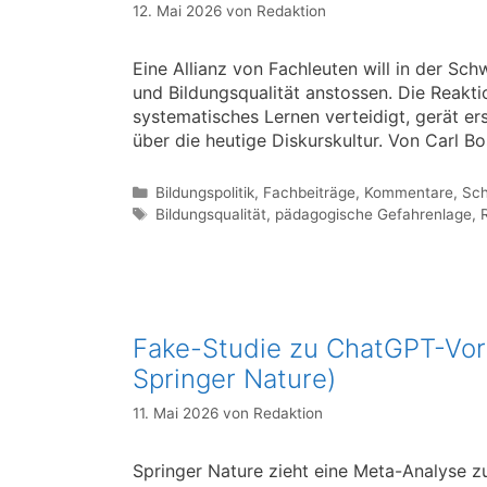
12. Mai 2026
von
Redaktion
Eine Allianz von Fachleuten will in der Sc
und Bildungsqualität anstossen. Die Reaktio
systematisches Lernen verteidigt, gerät ers
über die heutige Diskurskultur. Von Carl Bo
Kategorien
Bildungspolitik
,
Fachbeiträge
,
Kommentare
,
Sch
Schlagwörter
Bildungsqualität
,
pädagogische Gefahrenlage
,
Fake-Studie zu ChatGPT-Vort
Springer Nature)
11. Mai 2026
von
Redaktion
Springer Nature zieht eine Meta-Analyse z