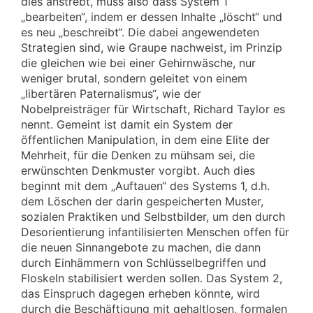
dies anstrebt, muss also dass System 1
„bearbeiten“, indem er dessen Inhalte „löscht“ und
es neu „beschreibt“. Die dabei angewendeten
Strategien sind, wie Graupe nachweist, im Prinzip
die gleichen wie bei einer Gehirnwäsche, nur
weniger brutal, sondern geleitet von einem
„libertären Paternalismus“, wie der
Nobelpreisträger für Wirtschaft, Richard Taylor es
nennt. Gemeint ist damit ein System der
öffentlichen Manipulation, in dem eine Elite der
Mehrheit, für die Denken zu mühsam sei, die
erwünschten Denkmuster vorgibt. Auch dies
beginnt mit dem „Auftauen“ des Systems 1, d.h.
dem Löschen der darin gespeicherten Muster,
sozialen Praktiken und Selbstbilder, um den durch
Desorientierung infantilisierten Menschen offen für
die neuen Sinnangebote zu machen, die dann
durch Einhämmern von Schlüsselbegriffen und
Floskeln stabilisiert werden sollen. Das System 2,
das Einspruch dagegen erheben könnte, wird
durch die Beschäftigung mit gehaltlosen, formalen