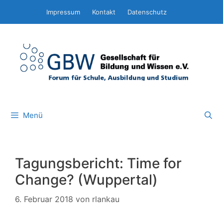
Zum
Impressum
Kontakt
Datenschutz
Inhalt
springen
Menü
Tagungsbericht: Time for
Change? (Wuppertal)
6. Februar 2018
von
rlankau