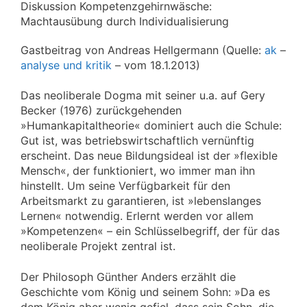
Diskussion Kompetenzgehirnwäsche:
Machtausübung durch Individualisierung
Gastbeitrag von Andreas Hellgermann (Quelle:
ak
–
analyse und kritik
– vom 18.1.2013)
Das neoliberale Dogma mit seiner u.a. auf Gery
Becker (1976) zurückgehenden
»Humankapitaltheorie« dominiert auch die Schule:
Gut ist, was betriebswirtschaftlich vernünftig
erscheint. Das neue Bildungsideal ist der »flexible
Mensch«, der funktioniert, wo immer man ihn
hinstellt. Um seine Verfügbarkeit für den
Arbeitsmarkt zu garantieren, ist »lebenslanges
Lernen« notwendig. Erlernt werden vor allem
»Kompetenzen« – ein Schlüsselbegriff, der für das
neoliberale Projekt zentral ist.
Der Philosoph Günther Anders erzählt die
Geschichte vom König und seinem Sohn: »Da es
dem König aber wenig gefiel, dass sein Sohn, die