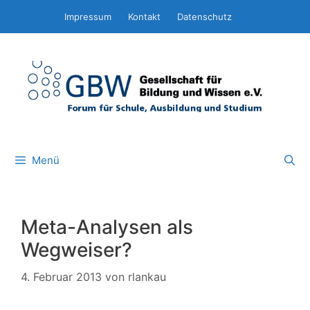
Zum
Impressum
Kontakt
Datenschutz
Inhalt
springen
Menü
Meta-Analysen als
Wegweiser?
4. Februar 2013
von
rlankau