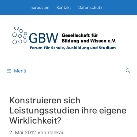
Zum
Impressum
Kontakt
Datenschutz
Inhalt
springen
Menü
Konstruieren sich
Leistungsstudien ihre eigene
Wirklichkeit?
2. Mai 2012
von
rlankau