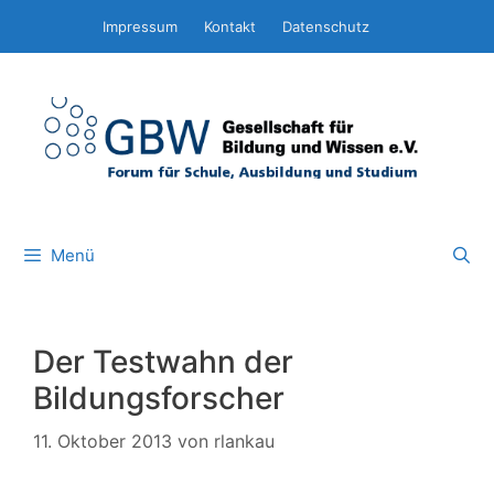
Zum
Impressum
Kontakt
Datenschutz
Inhalt
springen
Menü
Der Testwahn der
Bildungsforscher
11. Oktober 2013
von
rlankau