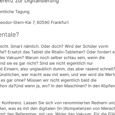
renz zur Digitalisierung
fentliche Tagung
heodor-Stern-Kai 7, 60590 Frankfurt
entale?
nicht. Smart nämlich. Oder doch? Wird der Schüler vorm
fel? Ersetzt das Tablet die Ritalin-Tabletten? Oder fordert e
ntales Vakuum? Warum noch selber schlau sein, wenn die
 sie es gar nicht? Sind sie nicht eigentlich nur
d Einsern, also unglaublich dumm, das aber rasend schnell
r künstlichen, wer macht was mit wem, und wer wird die Wert
es gar ohne? Müssen wir nicht eigentlich bald die
 schon da?Und wenn ja, wo? In den Maschinen? In den Köpfen
er Konferenz. Lassen Sie sich von renommierten Rednern un
ten, was es mit den digitalen (In-)Kompetenzen von Mensc
mit den Referenten, mit uns. Wider das Vakuum. Für die Füll