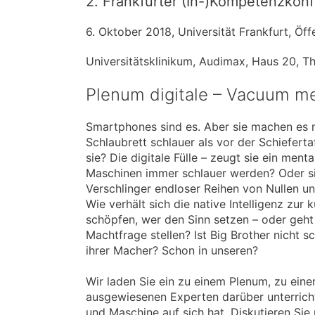
2. Frankfurter (In-)Kompetenzkonfe
6. Oktober 2018, Universität Frankfurt, Öf
Universitätsklinikum, Audimax, Haus 20, T
Plenum digitale – Vacuum m
Smartphones sind es. Aber sie machen es 
Schlaubrett schlauer als vor der Schieferta
sie? Die digitale Fülle – zeugt sie ein me
Maschinen immer schlauer werden? Oder sind
Verschlinger endloser Reihen von Nullen un
Wie verhält sich die native Intelligenz zu
schöpfen, wer den Sinn setzen – oder geht 
Machtfrage stellen? Ist Big Brother nicht
ihrer Macher? Schon in unseren?
Wir laden Sie ein zu einem Plenum, zu ein
ausgewiesenen Experten darüber unterrich
und Maschine auf sich hat. Diskutieren Sie 