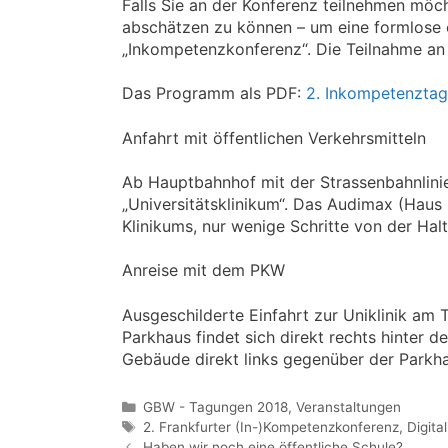
Falls Sie an der Konferenz teilnehmen möch
abschätzen zu können – um eine formlose
„Inkompetenzkonferenz“. Die Teilnahme an d
Das Programm als PDF:
2. Inkompetenztag
Anfahrt mit öffentlichen Verkehrsmitteln
Ab Hauptbahnhof mit der Strassenbahnlinie 
„Universitätsklinikum“. Das Audimax (Haus
Klinikums, nur wenige Schritte von der Halte
Anreise mit dem PKW
Ausgeschilderte Einfahrt zur Uniklinik am 
Parkhaus findet sich direkt rechts hinter 
Gebäude direkt links gegenüber der Parkha
Kategorien
GBW - Tagungen 2018
,
Veranstaltungen
Schlagwörter
2. Frankfurter (In-)Kompetenzkonferenz
,
Digita
Haben wir noch eine öffentliche Schule?