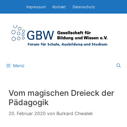
Zum
Impressum
Kontakt
Datenschutz
Inhalt
springen
Menü
Vom magischen Dreieck der
Pädagogik
20. Februar 2020
von
Burkard Chwalek