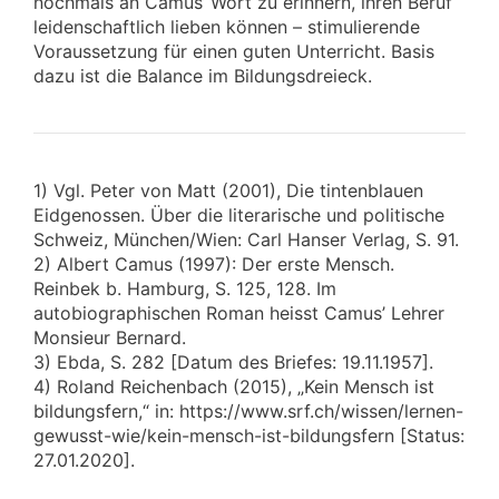
nochmals an Camus‘ Wort zu erinnern, ihren Beruf
leidenschaftlich lieben können – stimulierende
Voraussetzung für einen guten Unterricht. Basis
dazu ist die Balance im Bildungsdreieck.
1) Vgl. Peter von Matt (2001), Die tintenblauen
Eidgenossen. Über die literarische und politische
Schweiz, München/Wien: Carl Hanser Verlag, S. 91.
2) Albert Camus (1997): Der erste Mensch.
Reinbek b. Hamburg, S. 125, 128. Im
autobiographischen Roman heisst Camus’ Lehrer
Monsieur Bernard.
3) Ebda, S. 282 [Datum des Briefes: 19.11.1957].
4) Roland Reichenbach (2015), „Kein Mensch ist
bildungsfern,“ in: https://www.srf.ch/wissen/lernen-
gewusst-wie/kein-mensch-ist-bildungsfern [Status:
27.01.2020].