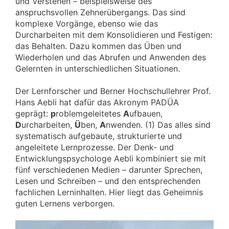
und Verstehen – beispielsweise des
anspruchsvollen Zehnerübergangs. Das sind
komplexe Vorgänge, ebenso wie das
Durcharbeiten mit dem Konsolidieren und Festigen:
das Behalten. Dazu kommen das Üben und
Wiederholen und das Abrufen und Anwenden des
Gelernten in unterschiedlichen Situationen.
Der Lernforscher und Berner Hochschullehrer Prof.
Hans Aebli hat dafür das Akronym PADÜA
geprägt:
p
roblemgeleitetes
A
ufbauen,
D
urcharbeiten,
Ü
ben,
A
nwenden. (1) Das alles sind
systematisch aufgebaute, strukturierte und
angeleitete Lernprozesse. Der Denk- und
Entwicklungspsychologe Aebli kombiniert sie mit
fünf verschiedenen Medien – darunter Sprechen,
Lesen und Schreiben – und den entsprechenden
fachlichen Lerninhalten. Hier liegt das Geheimnis
guten Lernens verborgen.