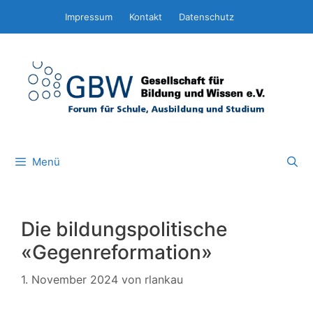
Zum
Impressum
Kontakt
Datenschutz
Inhalt
springen
Menü
Die bildungspolitische
«Gegenreformation»
1. November 2024
von
rlankau