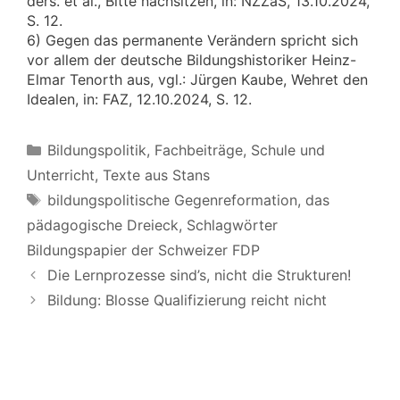
ders. et al., Bitte nachsitzen, in: NZZaS, 13.10.2024,
S. 12.
6) Gegen das permanente Verändern spricht sich
vor allem der deutsche Bildungshistoriker Heinz-
Elmar Tenorth aus, vgl.: Jürgen Kaube, Wehret den
Idealen, in: FAZ, 12.10.2024, S. 12.
Kategorien
Bildungspolitik
,
Fachbeiträge
,
Schule und
Unterricht
,
Texte aus Stans
Schlagwörter
bildungspolitische Gegenreformation
,
das
pädagogische Dreieck
,
Schlagwörter
Bildungspapier der Schweizer FDP
Die Lernprozesse sind’s, nicht die Strukturen!
Bildung: Blosse Qualifizierung reicht nicht