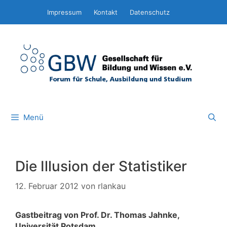
Zum
Impressum
Kontakt
Datenschutz
Inhalt
springen
Menü
Die Illusion der Statistiker
12. Februar 2012
von
rlankau
Gastbeitrag von Prof. Dr. Thomas Jahnke,
Universität Potsdam