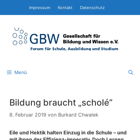
Zum
Impressum
Kontakt
Datenschutz
Inhalt
springen
Menü
Bildung braucht „scholé“
8. Februar 2019
von
Burkard Chwalek
Eile und Hektik halten Einzug in die Schule – und
mit ihnen der Effizienz-imperativ. Doch Lernen