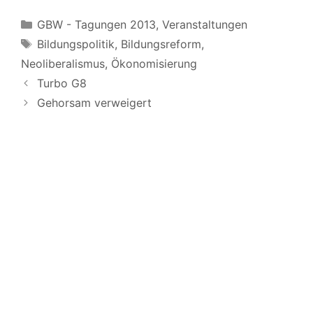
Kategorien
GBW - Tagungen 2013
,
Veranstaltungen
Schlagwörter
Bildungspolitik
,
Bildungsreform
,
Neoliberalismus
,
Ökonomisierung
Turbo G8
Gehorsam verweigert