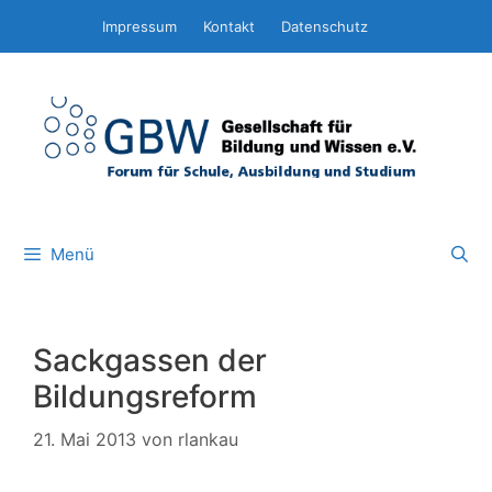
Zum
Impressum
Kontakt
Datenschutz
Inhalt
springen
Menü
Sackgassen der
Bildungsreform
21. Mai 2013
von
rlankau