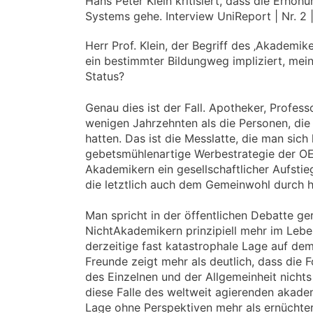
Hans Peter Klein kritisiert, dass die Erh
Systems gehe. Interview UniReport | Nr. 2 |
Herr Prof. Klein, der Begriff des ‚Akademik
ein bestimmter Bildungweg impliziert, mei
Status?
Genau dies ist der Fall. Apotheker, Profess
wenigen Jahrzehnten als die Personen, di
hatten. Das ist die Messlatte, die man sich
gebetsmühlenartige Werbestrategie der OE
Akademikern ein gesellschaftlicher Aufsti
die letztlich auch dem Gemeinwohl durc
Man spricht in der öffentlichen Debatte g
NichtAkademikern prinzipiell mehr im Lebe
derzeitige fast katastrophale Lage auf d
Freunde zeigt mehr als deutlich, dass di
des Einzelnen und der Allgemeinheit nichts 
diese Falle des weltweit agierenden akade
Lage ohne Perspektiven mehr als ernüchternd