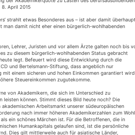
öhung der Akademikerquote zu Lasten des berufsausbildenden
 8. April 2015
ers‘ strahlt etwas Besonderes aus – ist aber damit überhaup
nt man damit nicht eher einen bürgerlich-wohlhabenden
oren, Lehrer, Juristen und vor allem Ärzte galten noch bis v
e es zu diesem bürgerlich-wohlhabenden Status gebracht
 heute legt. Befeuert wird diese Entwicklung durch die
CD und Bertelsmann-Stiftung, dass angeblich nur
eg mit einem sicheren und hohen Einkommen garantiert wird
h höhere Steuereinkommen zugutekomme.
erne von Akademikern, die sich im Unterschied zu
n leisten können. Stimmt dieses Bild heute noch? Die
em akademischen Arbeitsmarkt unserer südeuropäischen
e Forderung nach immer höheren Akademikerzahlen zum Wohl
als ein schönes Märchen ist. Für die Betroffenen, die in
mischen Humankapitals gelaufen sind, ist die persönliche
. Dies gilt mittlerweile auch für asiatische Länder,