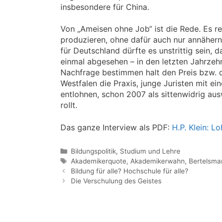
insbesondere für China.
Von „Ameisen ohne Job“ ist die Rede. Es re
produzieren, ohne dafür auch nur annähern
für Deutschland dürfte es unstrittig sein,
einmal abgesehen – in den letzten Jahrzeh
Nachfrage bestimmen halt den Preis bzw. 
Westfalen die Praxis, junge Juristen mit e
entlohnen, schon 2007 als sittenwidrig au
rollt.
Das ganze Interview als PDF:
H.P. Klein: L
Kategorien
Bildungspolitik
,
Studium und Lehre
Schlagwörter
Akademikerquote
,
Akademikerwahn
,
Bertelsma
Bildung für alle? Hochschule für alle?
Die Verschulung des Geistes