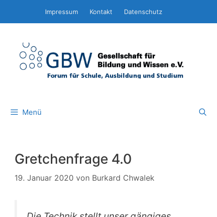
Zum
Impressum
Kontakt
Datenschutz
Inhalt
springen
Menü
Gretchenfrage 4.0
19. Januar 2020
von
Burkard Chwalek
Die Technik stellt unser gängiges