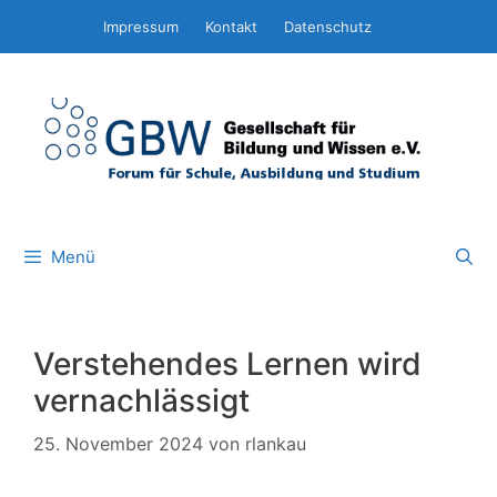
Zum
Impressum
Kontakt
Datenschutz
Inhalt
springen
Menü
Verstehendes Lernen wird
vernachlässigt
25. November 2024
von
rlankau