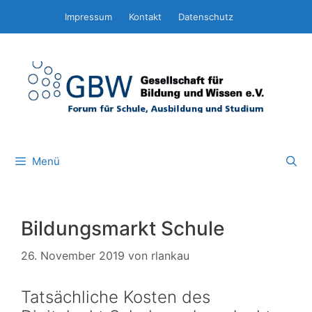
Zum
Impressum
Kontakt
Datenschutz
Inhalt
springen
Menü
Bildungsmarkt Schule
26. November 2019
von
rlankau
Tatsächliche Kosten des