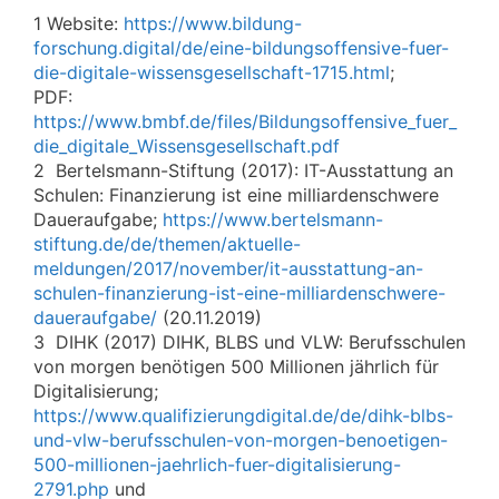
1 Website:
https://www.bildung-
forschung.digital/de/eine-bildungsoffensive-fuer-
die-digitale-wissensgesellschaft-1715.html
;
PDF:
https://www.bmbf.de/files/Bildungsoffensive_fuer_
die_digitale_Wissensgesellschaft.pdf
2 Bertelsmann-Stiftung (2017): IT-Ausstattung an
Schulen: Finanzierung ist eine milliardenschwere
Daueraufgabe;
https://www.bertelsmann-
stiftung.de/de/themen/aktuelle-
meldungen/2017/november/it-ausstattung-an-
schulen-finanzierung-ist-eine-milliardenschwere-
daueraufgabe/
(20.11.2019)
3 DIHK (2017) DIHK, BLBS und VLW: Berufsschulen
von morgen benötigen 500 Millionen jährlich für
Digitalisierung;
https://www.qualifizierungdigital.de/de/dihk-blbs-
und-vlw-berufsschulen-von-morgen-benoetigen-
500-millionen-jaehrlich-fuer-digitalisierung-
2791.php
und